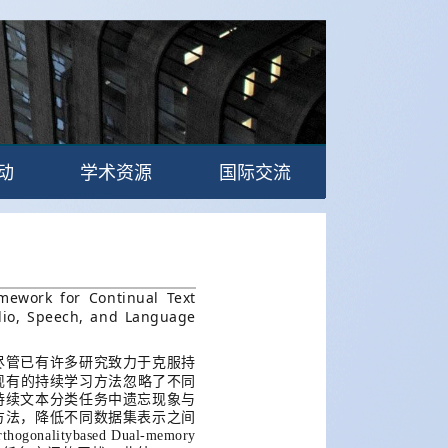
动
学术资源
国际交流
mework for Continual Text
dio, Speech, and Language
尽管已有许多研究致力于克服持
现有的
持续学习
方法
忽略了不同
持续文本分类任务中遗忘现象与
方法，降低不同数据集表示之间
rthogonalitybased Dual-memory