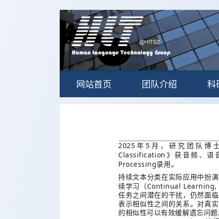
网站首页
团队介绍
科
2025
5
年
月，研究团队博
Classification
》获音频、语
Processing
录用。
持续文本分类在实际应用中扮演
Continual Learning,
续学习（
任务之间潜在的干扰，仍然面临
表示相似性之间的关系。对真实
的相似性可以有效缓解遗忘问题