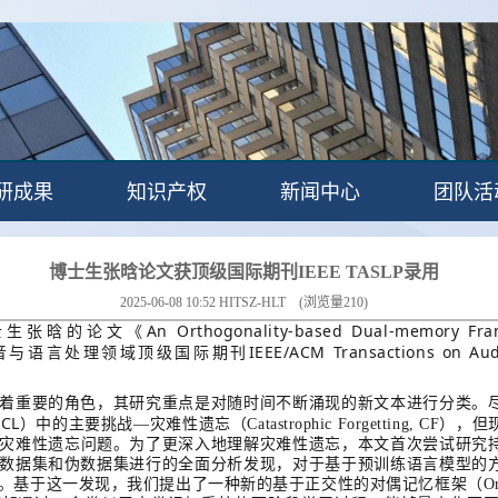
研成果
知识产权
新闻中心
团队活
博士生张晗论文获顶级国际期刊IEEE TASLP录用
2025-06-08 10:52
HITSZ-HLT
(浏览量
210
)
An Orthogonality-based Dual-memory Fra
士生张晗的论文《
IEEE/ACM Transactions on Au
音与语言处理领域顶级国际期刊
着重要的角色，其研究重点是对随时间不断涌现的新文本进行分类。
 CL
）中的主要挑战—灾
难性遗忘（
Catastrophic Forgetting, CF
），但
灾
难性遗忘
问题。为了更深入地理解灾难性遗忘，本文首次尝试研究
数据集和伪数据集进行的全面分析发现，对于基于预训练语言模
型的
。基于这一发现，我们提出了一种新的基于正交性的对偶记忆框架（
O