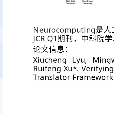
Neurocomputing
是人
JCR Q1
期刊，中科院学
论文信息：
Xiucheng L
yu
, Ming
Ruifeng Xu*. Verifyi
Translator Framework