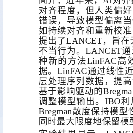
简介：近年来，
AI
对齐
对齐程度，但人类偏好
错误，导致模型偏离当
如持续对齐和重新校准
提出了
LANCET
，旨在
不当行为。
LANCET
通
种新的方法
LinFAC
高
据。
LinFAC
通过线性
层处理序列数据，提高
基于影响驱动的
Bregma
调整模型输出。
IBO
利
Bregman
散度保持模型
同时最大限度地保留模