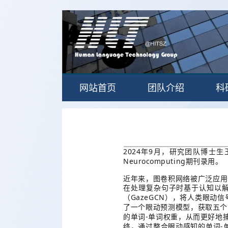
网站首页
团队介绍
科
2024
9
年
月，研究团队博士生
Neurocomputing
期刊录用。
近年来，图卷积网络被广泛应用
在处理复杂句子时基于认知以
GazeGCN
（
），将人类眼动信
了一个眼动预测模型，获取五个
-
的单词
单词权重，从而更好地
-
终，通过整合眼动感知的单词