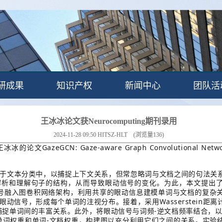
研成果
知识产权
新闻中心
团队活
王冰冰论文获Neurocomputing期刊录用
2024-11-28 09:50
HITSZ-HLT
(浏览量
136
)
GazeGCN: Gaze-aware Graph Convolutional Network
王冰冰的论文
于文本分类中，以捕捉上下文关系，但常忽略词与文档之间的句法关
解析和理解句子的结构，从而导致眼动信号的变化。为此，本文提出
号融入图卷积网络架构，利用共享的眼动信息建模单词与文档的复杂
Wasserstein
眼动信号，形成每个单词的注视分布。接着，采用
距离
-
捕捉单词间的丰富关系。此外，将眼动信号与词频
逆文档频率结合，
-
单词权重和单词
文档权重，构建图以充分利用它们之间的关系。实验