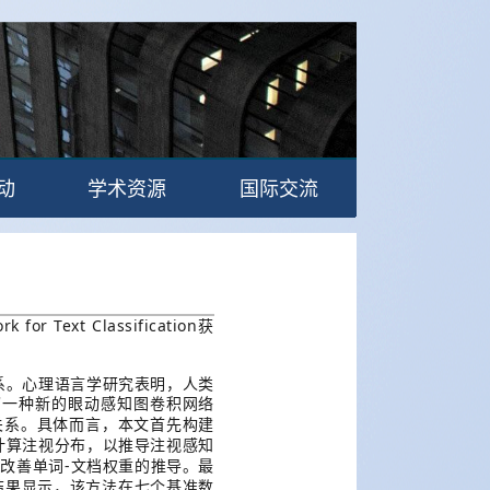
动
学术资源
国际交流
 for Text Classification
获
系。心理语言学研究表明，人类
了一种新的眼动感知图卷积网络
关系。具体而言，本文首先构建
计算注视分布，以推导注视感知
-
以改善单词
文档权重的推导。最
结果显示，该方法在七个基准数