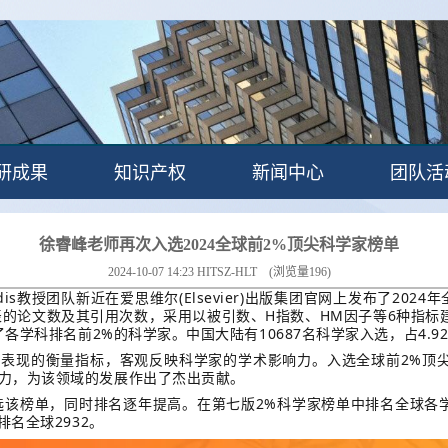
研成果
知识产权
新闻中心
团队活
徐睿峰老师再次入选2024全球前2%顶尖科学家榜单
2024-10-07 14:23
HITSZ-HLT
(浏览量
196
)
nidis教授团队新近在爱思维尔(Elsevier)出版集团官网上发布了202
表的论文数及其引用次数，采用以被引数、H指数、HM因子等6种指标
了各学科排名前2%的科学家。中国大陆有10687名科学家入选，占4.9
表现的衡量指标，客观反映科学家的学术影响力。入选全球前2%顶
力，为该领域的发展作出了杰出贡献。
选该榜单，同时排名逐年提高。在第七版2%科学家榜单中排名全球各学
排名全球2932。