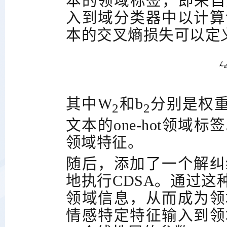
本的领域标签，即来自
入到域分类器中以计算
本的交叉熵损失可以定
其中
W
和
b
分别是权
2
2
文本的
one-hot
领域标签
领域特征。
随后，添加了一个解纠
地执行
CDSA
。通过这
领域信息，从而成为领
情感特定特征输入到领