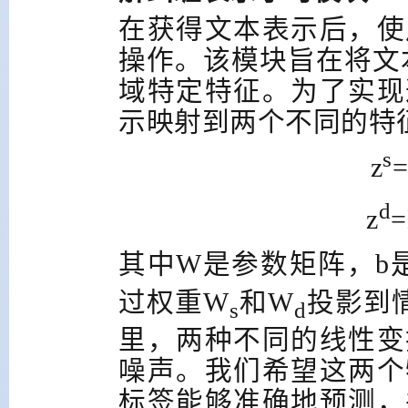
在获得文本表示后，使
操作。该模块旨在将文
域特定特征。为了实现
示映射到两个不同的特
s
z
=
d
z
=
其中
W
是参数矩阵，
b
过权重
W
和
W
投影到
s
d
里，两种不同的线性变
噪声。我们希望这两个
标签能够准确地预测，