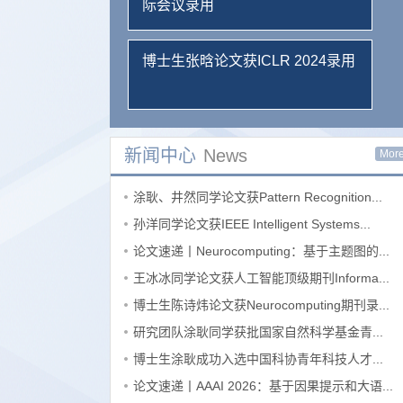
际会议录用
博士生张晗论文获ICLR 2024录用
新闻中心
News
Mor
涂耿、井然同学论文获Pattern Recognition...
孙洋同学论文获IEEE Intelligent Systems...
论文速递丨Neurocomputing：基于主题图的...
王冰冰同学论文获人工智能顶级期刊Informa...
博士生陈诗炜论文获Neurocomputing期刊录...
研究团队涂耿同学获批国家自然科学基金青...
博士生涂耿成功入选中国科协青年科技人才...
论文速递丨AAAI 2026：基于因果提示和大语...