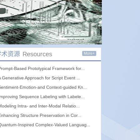
学术资源
Resources
More+
Prompt-Based Prototypical Framework for...
A Generative Approach for Script Event ...
Sentiment-Emotion-and Context-guided Kn...
Improving Sequence Labeling with Labele...
Modeling Intra- and Inter-Modal Relatio...
Enhancing Structure Preservation in Cor...
Quantum-Inspired Complex-Valued Languag...