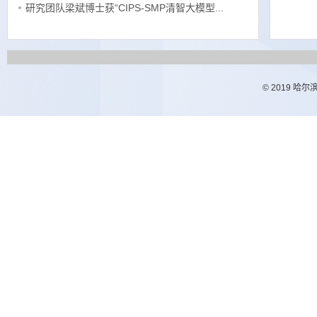
研究团队梁斌博士获“CIPS-SMP清智大模型...
© 2019 哈尔