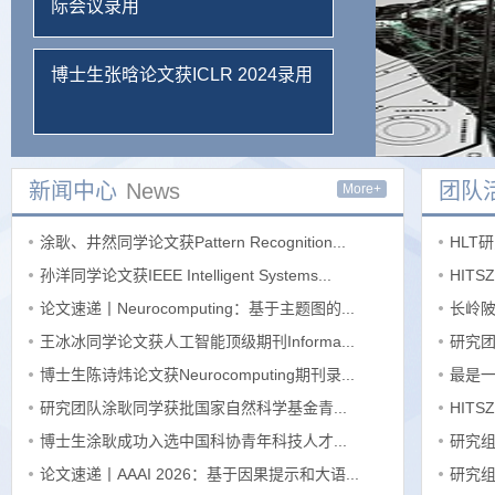
际会议录用
博士生张晗论文获ICLR 2024录用
新闻中心
News
团队
More+
涂耿、井然同学论文获Pattern Recognition...
HLT
孙洋同学论文获IEEE Intelligent Systems...
HIT
论文速递丨Neurocomputing：基于主题图的...
长岭陂
王冰冰同学论文获人工智能顶级期刊Informa...
研究
博士生陈诗炜论文获Neurocomputing期刊录...
最是
研究团队涂耿同学获批国家自然科学基金青...
HIT
博士生涂耿成功入选中国科协青年科技人才...
研究组
论文速递丨AAAI 2026：基于因果提示和大语...
研究