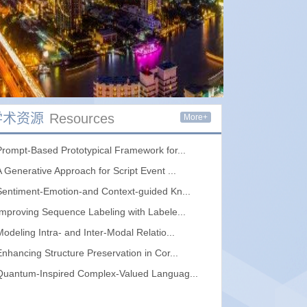
学术资源
Resources
More+
Prompt-Based Prototypical Framework for...
A Generative Approach for Script Event ...
Sentiment-Emotion-and Context-guided Kn...
Improving Sequence Labeling with Labele...
Modeling Intra- and Inter-Modal Relatio...
Enhancing Structure Preservation in Cor...
Quantum-Inspired Complex-Valued Languag...